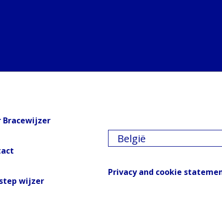
 Bracewijzer
België
tact
Privacy and cookie stateme
step wijzer