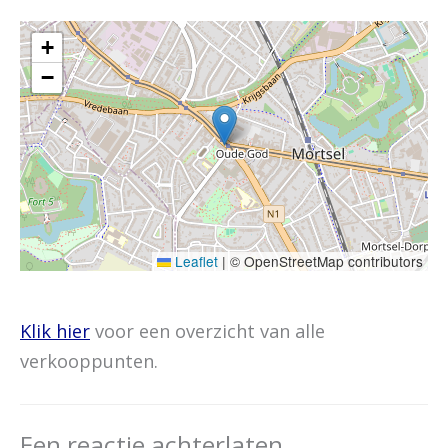
+
−
Leaflet
|
© OpenStreetMap contributors
Klik hier
voor een overzicht van alle
verkooppunten.
Een reactie achterlaten