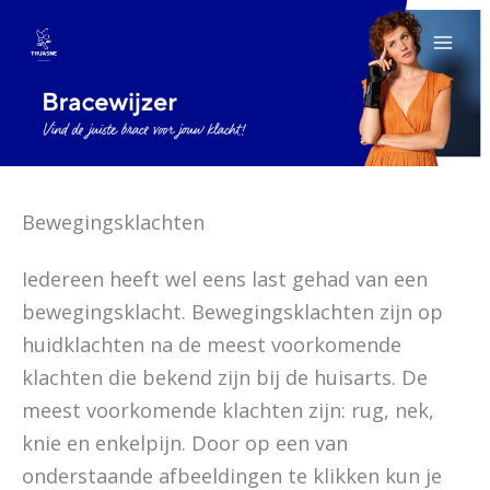
Spring
naar
de
inhoud
Bewegingsklachten
Iedereen heeft wel eens last gehad van een
bewegingsklacht. Bewegingsklachten zijn op
huidklachten na de meest voorkomende
klachten die bekend zijn bij de huisarts. De
meest voorkomende klachten zijn: rug, nek,
knie en enkelpijn. Door op een van
onderstaande afbeeldingen te klikken kun je