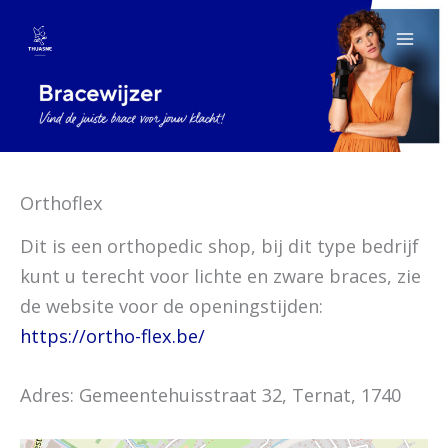
Spring
naar
de
inhoud
Orthoflex
Dit is een orthopedic shop, bij dit type bedrijf
kunt u terecht voor lichte en zware braces, zie
de website voor de openingstijden:
https://ortho-flex.be/
Adres: Gemeentehuisstraat 32, Ternat, 1740