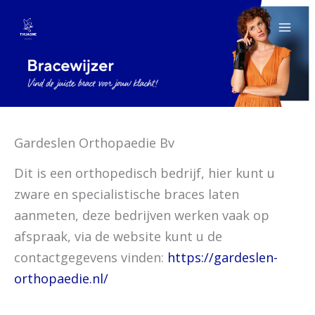
Spring
naar
de
inhoud
Gardeslen Orthopaedie Bv
Dit is een orthopedisch bedrijf, hier kunt u
zware en specialistische braces laten
aanmeten, deze bedrijven werken vaak op
afspraak, via de website kunt u de
contactgegevens vinden:
https://gardeslen-
orthopaedie.nl/