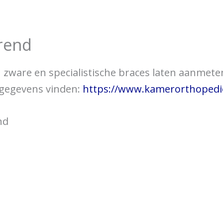
over braces
Bewegingsklachten
Brac
rend
 u zware en specialistische braces laten aanmet
tgegevens vinden:
https://www.kamerorthopedie
nd