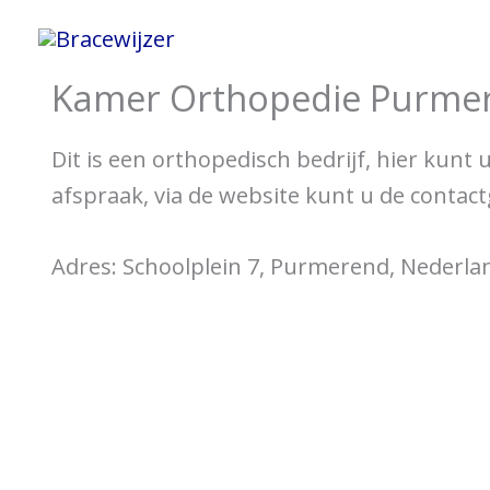
Spring
Home
Informatie 
naar
Kamer Orthopedie Purme
de
inhoud
Dit is een orthopedisch bedrijf, hier kunt
afspraak, via de website kunt u de contac
Adres: Schoolplein 7, Purmerend, Nederla