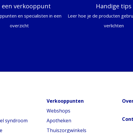
d een verkooppunt
Handige tips
ppunten en specialisten in een
Leer hoe je de producten gebrui
overzicht
verlichten
Verkooppunten
Over
Webshops
Con
nel syndroom
Apotheken
e
Thuiszorgwinkels