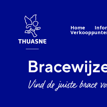
Spring
naar
de
inhoud
Home
Info
Verkooppunte