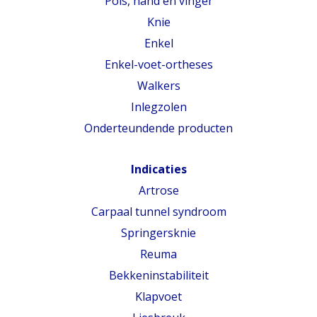
Pols, hand en vinger
Knie
Enkel
Enkel-voet-ortheses
Walkers
Inlegzolen
Onderteundende producten
Indicaties
Artrose
Carpaal tunnel syndroom
Springersknie
Reuma
Bekkeninstabiliteit
Klapvoet