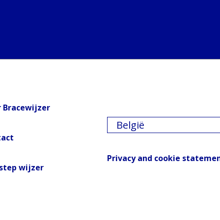
 Bracewijzer
België
tact
Privacy and cookie stateme
step wijzer