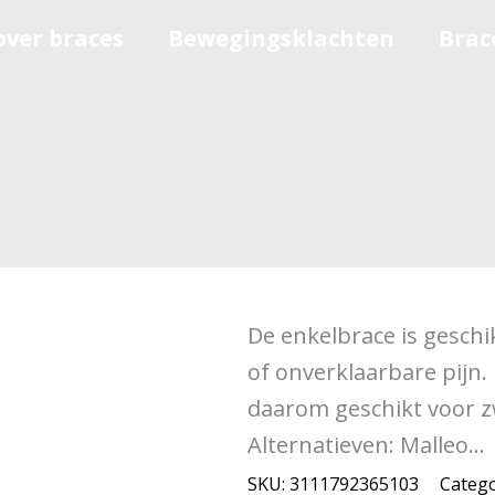
over braces
Bewegingsklachten
Brac
De enkelbrace is geschi
of onverklaarbare pijn.
daarom geschikt voor zw
Alternatieven: Malleo...
SKU:
3111792365103
Catego