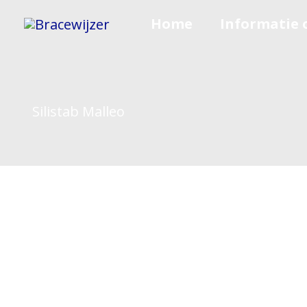
Spring
Home
Informatie 
naar
de
inhoud
Silistab Malleo