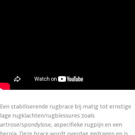
Een stabiliserende rugbrace bij matig tot ernstige
lage rugklachten/rugblessures zoals
artrose/spondylose, aspecifieke rugpijn en een
hernia. Deze brace wordt overdag gedragen en is