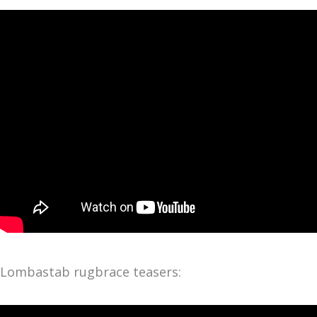
Lombastab rugbrace teasers: