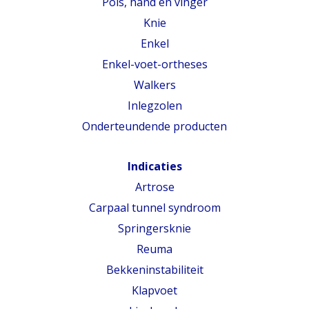
Pols, hand en vinger
Knie
Enkel
Enkel-voet-ortheses
Walkers
Inlegzolen
Onderteundende producten
Indicaties
Artrose
Carpaal tunnel syndroom
Springersknie
Reuma
Bekkeninstabiliteit
Klapvoet