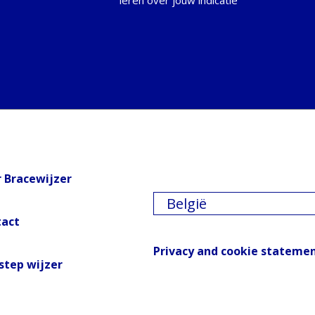
 Bracewijzer
België
tact
Privacy and cookie stateme
step wijzer