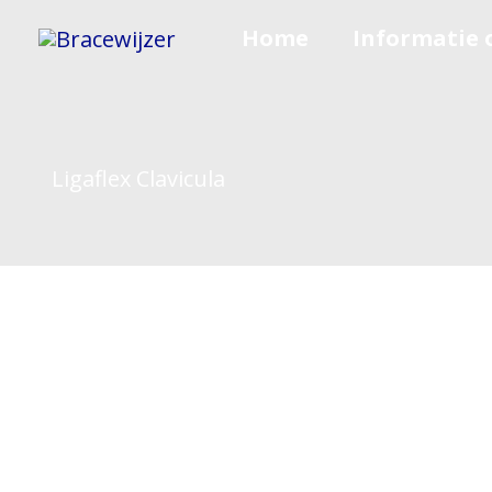
Spring
Home
Informatie 
naar
de
inhoud
Ligaflex Clavicula