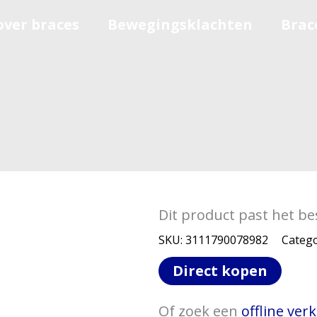
over braces
Bewegingsklachten
Brac
Dit product past het be
SKU:
3111790078982
Catego
Direct kopen
Of zoek een
offline ve