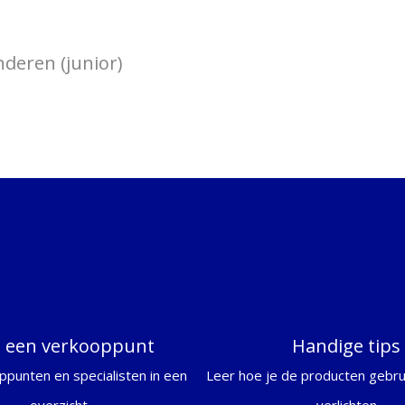
nderen (junior)
d een verkooppunt
Handige tips
ppunten en specialisten in een
Leer hoe je de producten gebrui
overzicht
verlichten