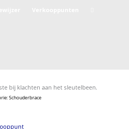
ewijzer
Verkooppunten
ste bij klachten aan het sleutelbeen.
rie:
Schouderbrace
rkooppunt