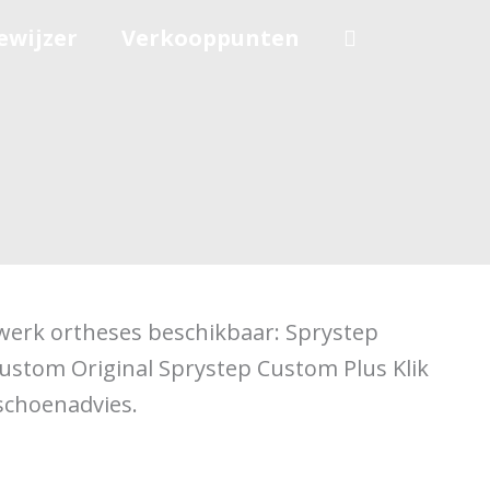
ewijzer
Verkooppunten
twerk ortheses beschikbaar: Sprystep
ustom Original Sprystep Custom Plus Klik
schoenadvies.