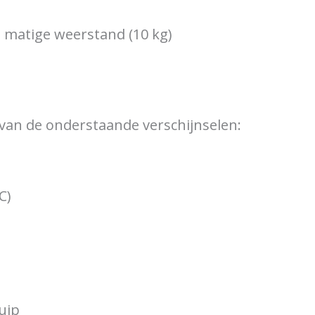
t matige weerstand (10 kg)
 van de onderstaande verschijnselen:
C)
kuip