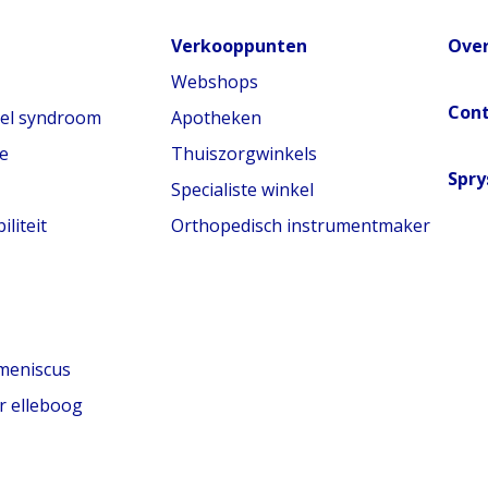
Verkooppunten
Over
Webshops
Con
nel syndroom
Apotheken
e
Thuiszorgwinkels
Spry
Specialiste winkel
liteit
Orthopedisch instrumentmaker
meniscus
r elleboog