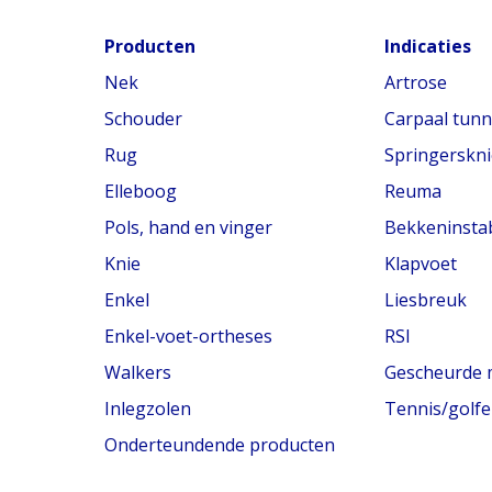
Producten
Indicaties
Nek
Artrose
Schouder
Carpaal tun
Rug
Springerskni
Elleboog
Reuma
Pols, hand en vinger
Bekkeninstabi
Knie
Klapvoet
Enkel
Liesbreuk
Enkel-voet-ortheses
RSI
Walkers
Gescheurde 
Inlegzolen
Tennis/golfe
Onderteundende producten