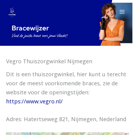
Spring
naar
de
inhoud
Vegro Thuiszorgwinkel Nijmegen
Dit is een thuiszorgwinkel, hier kunt u terecht
voor de meest voorkomende braces, zie de
website voor de openingstijden:
https://www.vegro.nl/
Adres: Hatertseweg 821, Nijmegen, Nederland