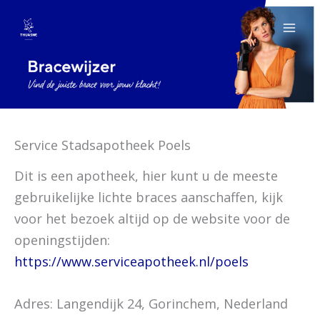
Spring
naar
de
inhoud
Service Stadsapotheek Poels
Dit is een apotheek, hier kunt u de meeste
gebruikelijke lichte braces aanschaffen, kijk
voor het bezoek altijd op de website voor de
openingstijden:
https://www.serviceapotheek.nl/poels
Adres: Langendijk 24, Gorinchem, Nederland