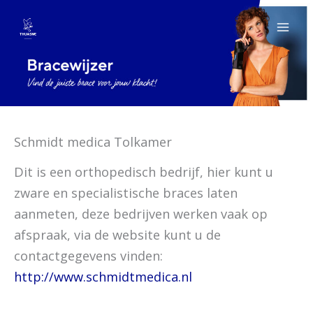
Spring
naar
de
inhoud
Schmidt medica Tolkamer
Dit is een orthopedisch bedrijf, hier kunt u
zware en specialistische braces laten
aanmeten, deze bedrijven werken vaak op
afspraak, via de website kunt u de
contactgegevens vinden:
http://www.schmidtmedica.nl