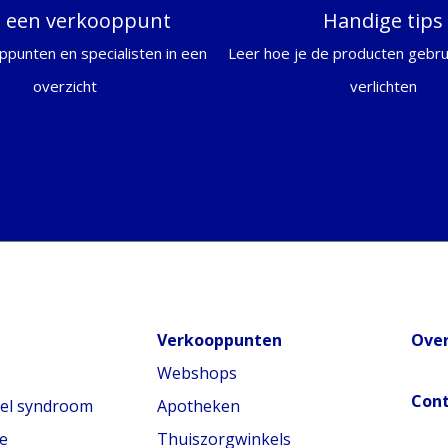
d een verkooppunt
Handige tips
ppunten en specialisten in een
Leer hoe je de producten gebrui
overzicht
verlichten
Verkooppunten
Over
Webshops
Con
nel syndroom
Apotheken
e
Thuiszorgwinkels