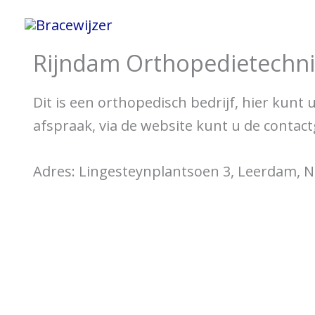
Spring
Home
Informatie 
naar
Rijndam Orthopedietechn
de
inhoud
Dit is een orthopedisch bedrijf, hier kunt
afspraak, via de website kunt u de contac
Adres: Lingesteynplantsoen 3, Leerdam, 