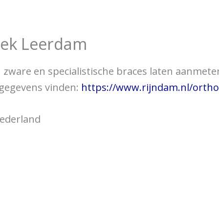
over braces
Bewegingsklachten
Brac
iek Leerdam
 u zware en specialistische braces laten aanmet
tgegevens vinden:
https://www.rijndam.nl/orth
Nederland