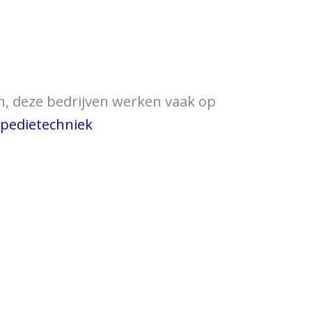
ewijzer
Verkooppunten
en, deze bedrijven werken vaak op
opedietechniek