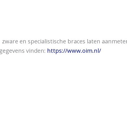
over braces
Bewegingsklachten
Brac
 u zware en specialistische braces laten aanmet
tgegevens vinden:
https://www.oim.nl/