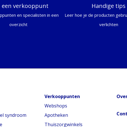
d een verkooppunt
Handige tips
ppunten en specialisten in een
Leer hoe je de producten gebrui
overzicht
verlichten
Verkooppunten
Over
Webshops
Con
nel syndroom
Apotheken
e
Thuiszorgwinkels