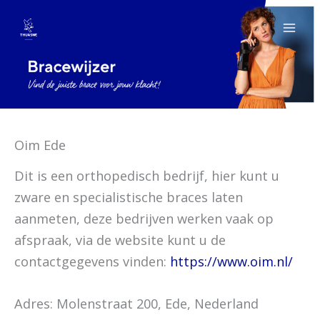
Spring
naar
de
inhoud
Oim Ede
Dit is een orthopedisch bedrijf, hier kunt u
zware en specialistische braces laten
aanmeten, deze bedrijven werken vaak op
afspraak, via de website kunt u de
contactgegevens vinden:
https://www.oim.nl/
Adres: Molenstraat 200, Ede, Nederland