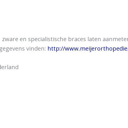
over braces
Bewegingsklachten
Brac
 u zware en specialistische braces laten aanmet
tgegevens vinden:
http://www.meijerorthopedie.
derland