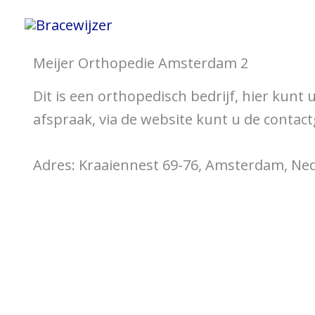
Spring
Home
Informatie 
naar
de
Meijer Orthopedie Amsterdam 2
inhoud
Dit is een orthopedisch bedrijf, hier kunt
afspraak, via de website kunt u de contac
Adres: Kraaiennest 69-76, Amsterdam, Ne