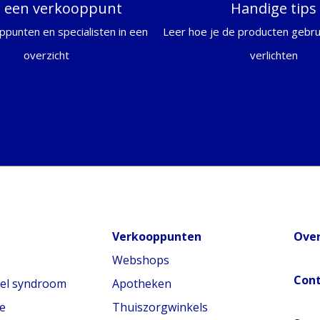
d een verkooppunt
Handige tips
ppunten en specialisten in een
Leer hoe je de producten gebrui
overzicht
verlichten
Verkooppunten
Over
Webshops
Con
nel syndroom
Apotheken
e
Thuiszorgwinkels