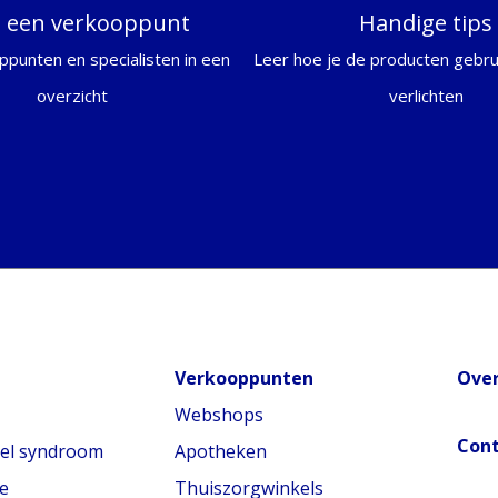
d een verkooppunt
Handige tips
ppunten en specialisten in een
Leer hoe je de producten gebrui
overzicht
verlichten
Verkooppunten
Over
Webshops
Con
nel syndroom
Apotheken
e
Thuiszorgwinkels