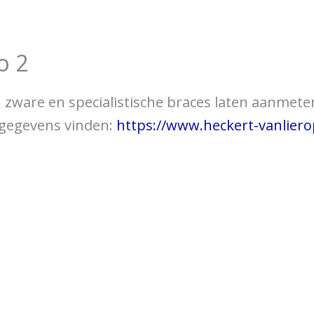
over braces
Bewegingsklachten
Brac
o 2
 u zware en specialistische braces laten aanmet
tgegevens vinden:
https://www.heckert-vanliero