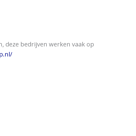
ewijzer
Verkooppunten
en, deze bedrijven werken vaak op
p.nl/