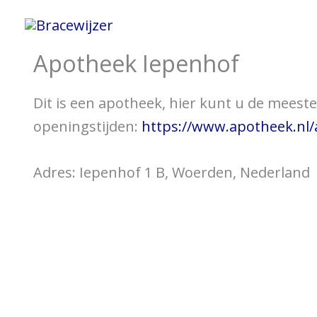
Spring
Home
Informatie 
naar
Apotheek Iepenhof
de
inhoud
Dit is een apotheek, hier kunt u de meeste 
openingstijden:
https://www.apotheek.nl
Adres: Iepenhof 1 B, Woerden, Nederland