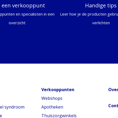
d een verkooppunt
Handige tips
ppunten en specialisten in een
Leer hoe je de producten gebrui
overzicht
verlichten
Verkooppunten
Over
Webshops
Con
nel syndroom
Apotheken
e
Thuiszorgwinkels