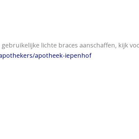
over braces
Bewegingsklachten
Brac
gebruikelijke lichte braces aanschaffen, kijk vo
/apothekers/apotheek-iepenhof