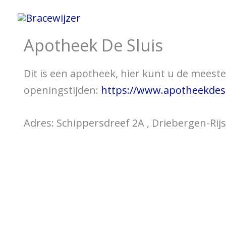
Spring
Home
Informatie 
naar
Apotheek De Sluis
de
inhoud
Dit is een apotheek, hier kunt u de meeste 
openingstijden:
https://www.apotheekdesl
Adres: Schippersdreef 2A , Driebergen-Ri