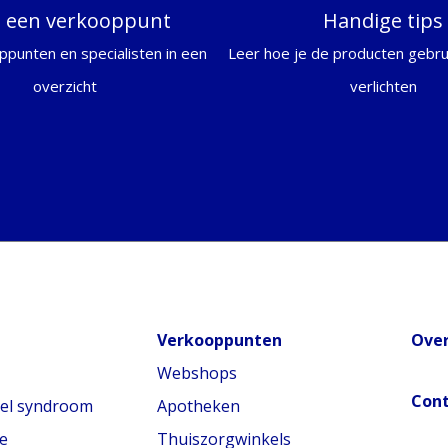
d een verkooppunt
Handige tips
ppunten en specialisten in een
Leer hoe je de producten gebrui
overzicht
verlichten
Verkooppunten
Over
Webshops
Con
nel syndroom
Apotheken
e
Thuiszorgwinkels