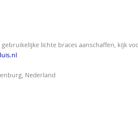
over braces
Bewegingsklachten
Brac
gebruikelijke lichte braces aanschaffen, kijk vo
uis.nl
jsenburg, Nederland