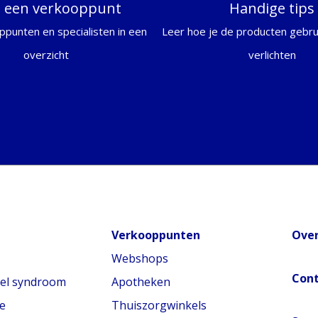
d een verkooppunt
Handige tips
ppunten en specialisten in een
Leer hoe je de producten gebrui
overzicht
verlichten
Verkooppunten
Over
Webshops
Con
nel syndroom
Apotheken
e
Thuiszorgwinkels