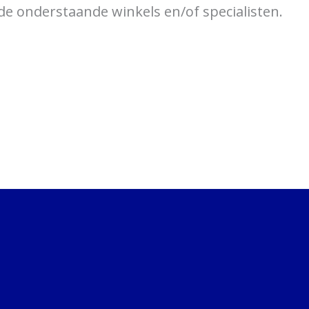
de onderstaande winkels en/of specialisten.
over braces
Bewegingsklachten
Brac