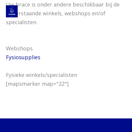
Spring
Uw brace is onder andere beschikbaar bij de
naar
onderstaande winkels, webshops en/of
de
specialisten.
inhoud
Webshops
Fysiosupplies
Fysieke winkels/specialisten
[mapsmarker map="22"]