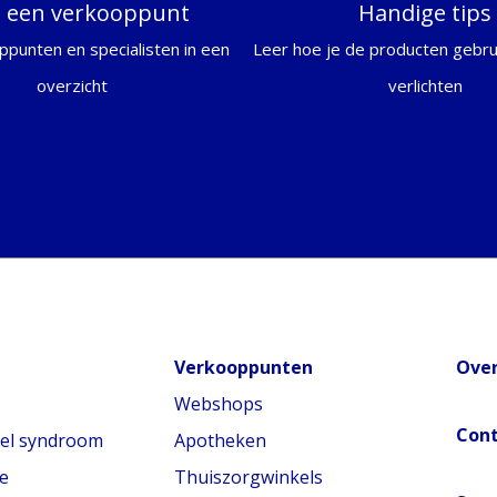
d een verkooppunt
Handige tips
ppunten en specialisten in een
Leer hoe je de producten gebrui
overzicht
verlichten
Verkooppunten
Over
Webshops
Con
nel syndroom
Apotheken
e
Thuiszorgwinkels