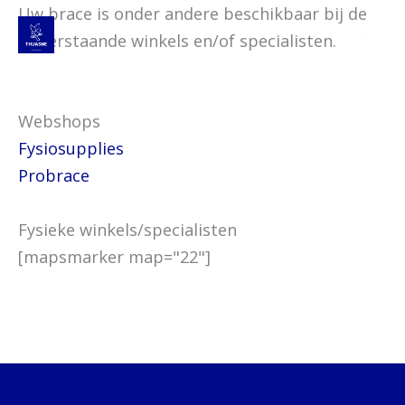
Spring
Uw brace is onder andere beschikbaar bij de
naar
onderstaande winkels en/of specialisten.
de
inhoud
Webshops
Fysiosupplies
Probrace
Fysieke winkels/specialisten
[mapsmarker map="22"]