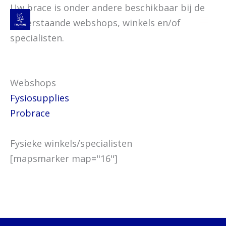
Spring
Uw brace is onder andere beschikbaar bij de
naar
onderstaande webshops, winkels en/of
de
specialisten.
inhoud
Webshops
Fysiosupplies
Probrace
Fysieke winkels/specialisten
[mapsmarker map="16"]