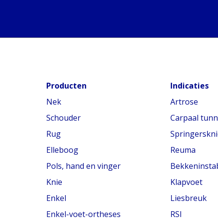
Producten
Indicaties
Nek
Artrose
Schouder
Carpaal tun
Rug
Springerskni
Elleboog
Reuma
Pols, hand en vinger
Bekkeninstabi
Knie
Klapvoet
Enkel
Liesbreuk
Enkel-voet-ortheses
RSI