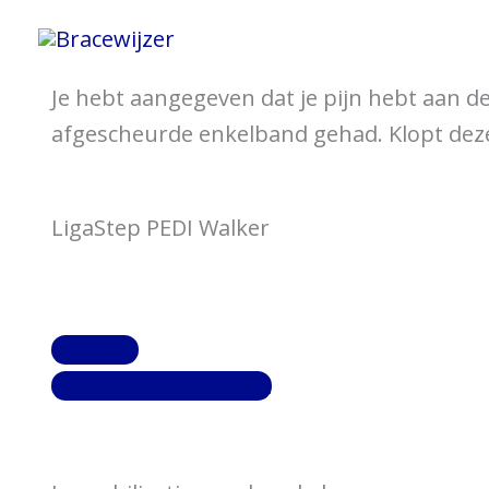
Spring
Home
Informatie 
naar
de
Je hebt aangegeven dat je pijn hebt aan d
inhoud
afgescheurde enkelband gehad. Klopt deze
LigaStep PEDI Walker
Koop nu
Bekijk productpagina