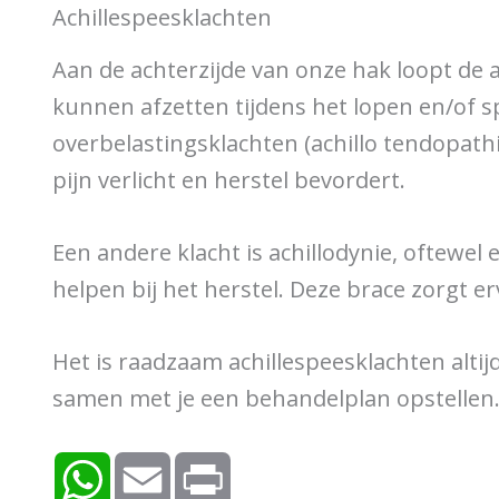
Achillespeesklachten
Aan de achterzijde van onze hak loopt de 
kunnen afzetten tijdens het lopen en/of s
overbelastingsklachten (achillo tendopathi
pijn verlicht en herstel bevordert.
Een andere klacht is achillodynie, oftewel e
helpen bij het herstel. Deze brace zorgt er
Het is raadzaam achillespeesklachten altij
samen met je een behandelplan opstellen.
W
E
P
h
m
r
a
a
i