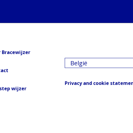
 Bracewijzer
België
tact
Privacy and cookie stateme
step wijzer