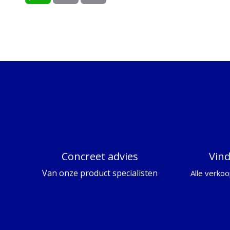
t
i
n
s
l
t
A
p
p
Concreet advies
Vin
Van onze product specialisten
Alle verkoo