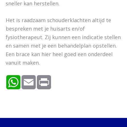
sneller kan herstellen.
Het is raadzaam schouderklachten altijd te
bespreken met je huisarts en/of
fysiotherapeut. Zij kunnen een indicatie stellen
en samen met je een behandelplan opstellen.
Een brace kan hier heel goed een onderdeel
vanuit maken.
W
E
P
h
m
r
a
a
i
t
i
n
s
l
t
A
p
p