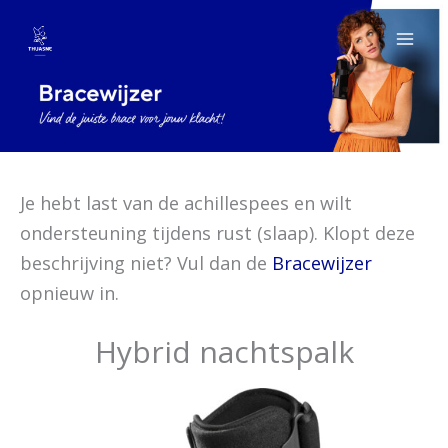
Spring
naar
de
inhoud
Je hebt last van de achillespees en wilt
ondersteuning tijdens rust (slaap). Klopt deze
beschrijving niet? Vul dan de
Bracewijzer
opnieuw in.
Hybrid nachtspalk